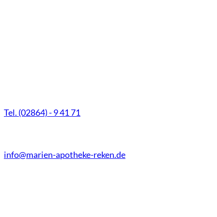
Marien-Apotheke Reken
Schultenhoff 13
48734 Reken
Tel. (02864) - 9 41 71
Fax (02864) - 9 41 73
info@marien-apotheke-reken.de
Montag - Freitag
08.00 Uhr - 18.30 Uhr