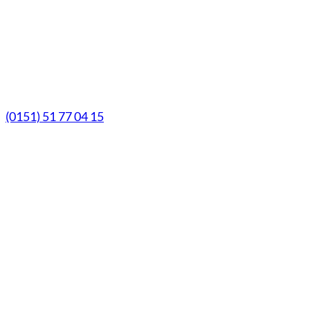
Samstag
9.00 Uhr - 13.00 Uhr
Mittwochs geöffnet!
Notfall-Telefon
(0151) 51 77 04 15
© Marien-Apotheke Reken