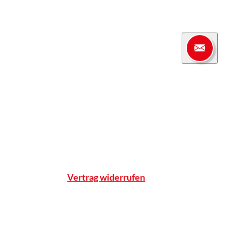
Apotheke
enter
Einblicke
Standort & Anfahrt
Team
Qualitätsnachweise
Notdienst
Vertrag widerrufen