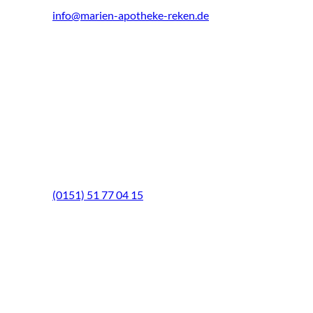
info@marien-apotheke-reken.de
Montag - Freitag
08.00 Uhr - 18.30 Uhr
Samstag
9.00 Uhr - 13.00 Uhr
Mittwochs geöffnet!
Notfall-Telefon
(0151) 51 77 04 15
Schwerpunkte
BELSANA VenenFachCenter
Hautschutz
Sicherheit in der