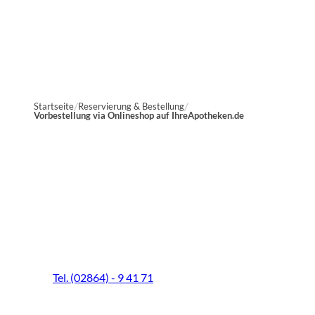
Startseite
Reservierung & Bestellung
Vorbestellung via Onlineshop auf IhreApotheken.de
Marien-Apotheke Reken
Schultenhoff 13
48734 Reken
Tel. (02864) - 9 41 71
Fax (02864) - 9 41 73