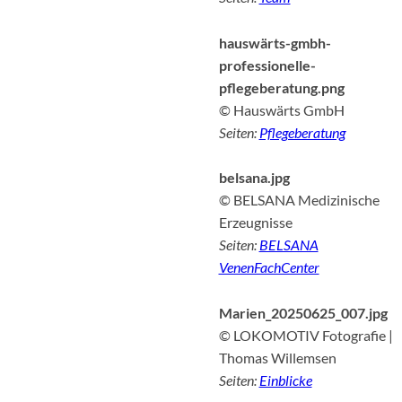
hauswärts-gmbh-
professionelle-
pflegeberatung.png
© Hauswärts GmbH
Seiten:
Pflegeberatung
belsana.jpg
© BEL­SA­NA Me­di­zi­ni­sche
Er­zeug­nis­se
Seiten:
BELSANA
VenenFachCenter
Marien_20250625_007.jpg
© LOKOMOTIV Fotografie |
Thomas Willemsen
Seiten:
Einblicke