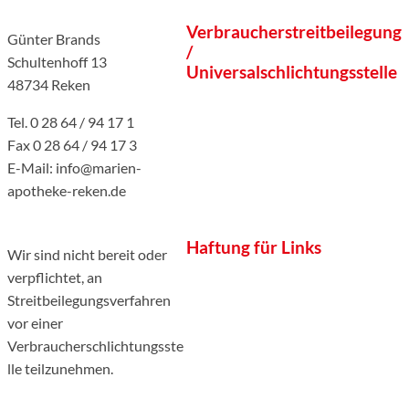
Verbraucherstreitbeilegung
Günter Brands
/
Schultenhoff 13
Universalschlichtungsstelle
48734 Reken
Tel. 0 28 64 / 94 17 1
Fax 0 28 64 / 94 17 3
E-Mail: info@marien-
apotheke-reken.de
Haftung für Links
Wir sind nicht bereit oder
verpflichtet, an
Streitbeilegungsverfahren
vor einer
Verbraucherschlichtungsste
lle teilzunehmen.