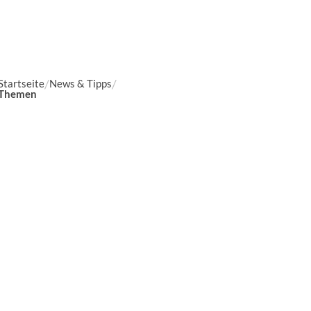
Startseite
News & Tipps
Themen
Schwerpunkte
BELSANA VenenFachC
Hautschutz
Sicherheit in der
Arzneimitteltherapie