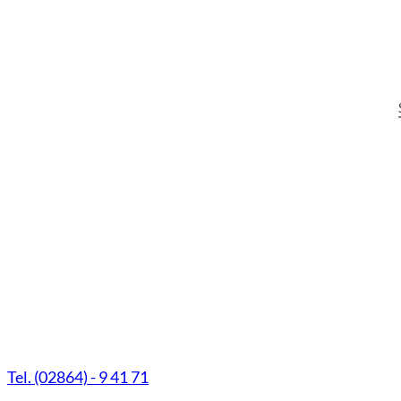
Marien-Apotheke Reken
Schultenhoff 13
48734 Reken
Tel. (02864) - 9 41 71