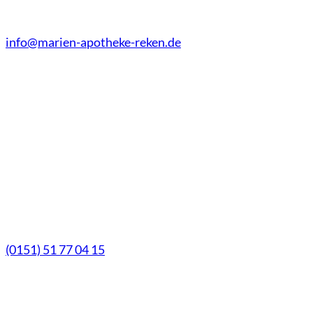
Fax (02864) - 9 41 73
info@marien-apotheke-reken.de
Montag - Freitag
08.00 Uhr - 18.30 Uhr
Samstag
9.00 Uhr - 13.00 Uhr
Mittwochs geöffnet!
Notfall-Telefon
(0151) 51 77 04 15