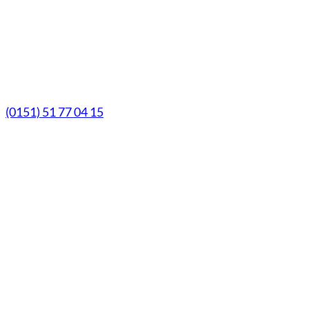
9.00 Uhr - 13.00 Uhr
Mittwochs geöffnet!
Notfall-Telefon
(0151) 51 77 04 15
© Marien-Apotheke Reken