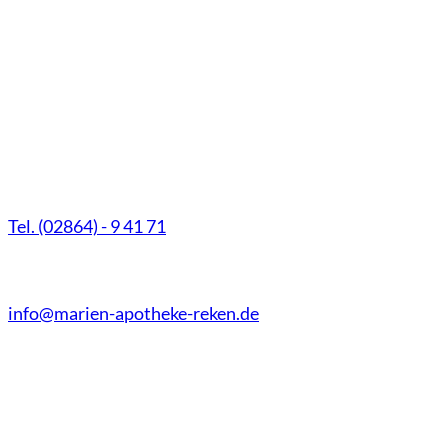
Marien-Apotheke Reken
Schultenhoff 13
48734 Reken
Tel. (02864) - 9 41 71
Fax (02864) - 9 41 73
info@marien-apotheke-reken.de
Montag - Freitag
08.00 Uhr - 18.30 Uhr
Samstag