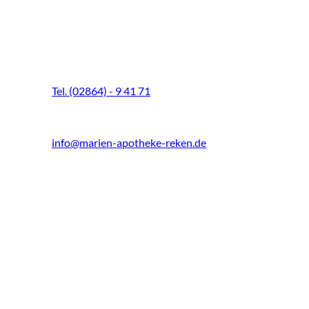
Marien-Apotheke Reken
Schultenhoff 13
48734 Reken
Tel. (02864) - 9 41 71
Fax (02864) - 9 41 73
info@marien-apotheke-reken.de
Montag - Freitag
08.00 Uhr - 18.30 Uhr
Samstag
9.00 Uhr - 13.00 Uhr
Mittwochs geöffnet!
Notfall-Telefon