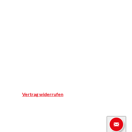
BELSANA
Apotheker ohne Grenzen
Apotheke
Einblicke
Standort & Anfahrt
Team
Qualitätsnachweise
Notdienst
Vertrag widerrufen
© Marien-Apotheke Reken