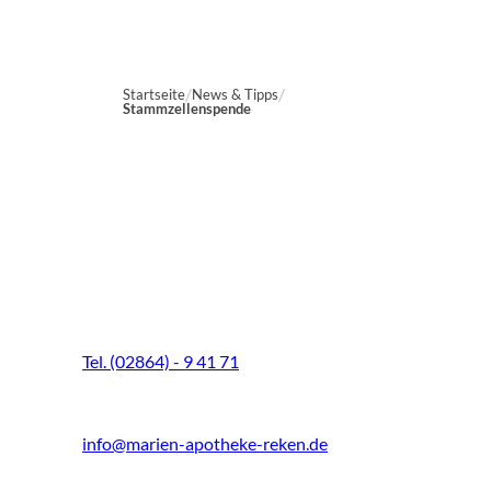
Startseite
News & Tipps
Stammzellenspende
Marien-Apotheke Reken
Schultenhoff 13
48734 Reken
Tel. (02864) - 9 41 71
Fax (02864) - 9 41 73
info@marien-apotheke-reken.de