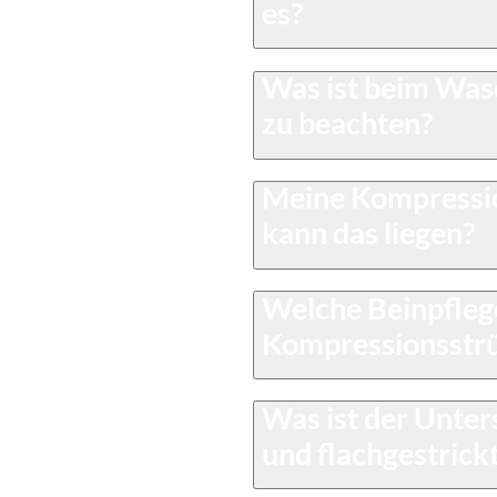
es?
Was ist beim Wa
zu beachten?
Meine Kompressi
kann das liegen?
Welche Beinpflege
Kompressionsstr
Was ist der Unter
und flachgestric