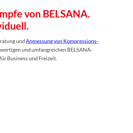
ümpfe von BELSANA.
iduell.
­ra­tung und
Anmessung von Kom­pres­si­ons­
hwertigen und umfangreichen BELSANA-
r Business und Freizeit.
ten zu