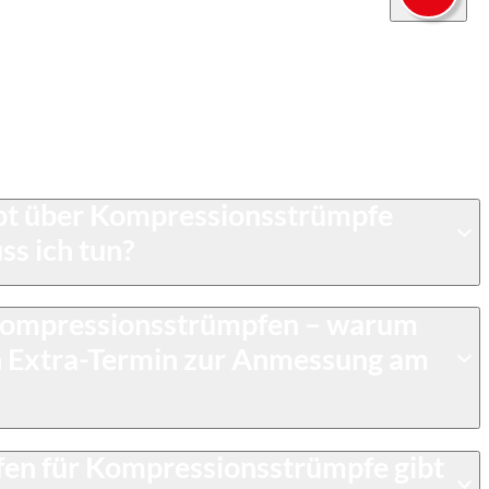
ragen und Antworten rund um das Thema
lten Sie weitere Fragen haben, wenden Sie sich gerne an
-Apotheke Reken.
ept über Kompressionsstrümpfe
ss ich tun?
ompressionsstrümpfen – warum
en Extra-Termin zur Anmessung am
fen für Kompressionsstrümpfe gibt