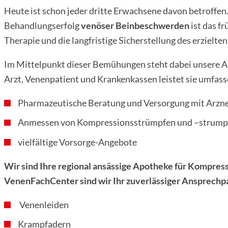
Heute ist schon jeder dritte Erwachsene davon betroffen.
Behandlungserfolg
venöser Beinbeschwerden
ist das f
Therapie und die langfristige Sicherstellung des erzielt
Im Mittelpunkt dieser Bemühungen steht dabei unsere Ap
Arzt, Venenpatient und Krankenkassen leistet sie umfas
Pharmazeutische Beratung und Versorgung mit Arzne
Anmessen von Kompressionsstrümpfen und –strumpf
vielfältige Vorsorge-Angebote
Wir sind Ihre regional ansässige Apotheke für Kom­pres­s
VenenFachCenter sind wir Ihr zu­ver­läs­si­ger An­sprech­pa
Venenleiden
Krampfadern