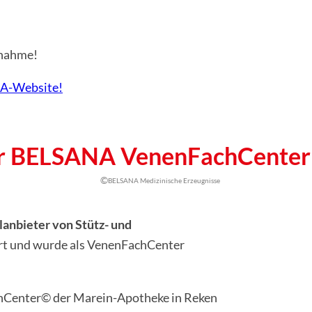
fnahme!
A-Website!
hr BELSANA VenenFachCenter
©
BEL­SA­NA Me­di­zi­ni­sche Er­zeug­nis­se
lanbieter von Stütz- und
iert und wurde als VenenFachCenter
hCenter© der Marein-Apotheke in Reken