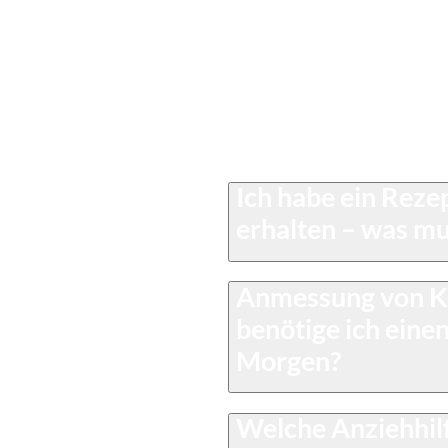
Hier finden Sie wichtige F
trümpfe
"Kompressionsstrümpfe". Sol
die Expertinnen der Marien
Ich habe ein Rez
erhalten – was mu
Anmessung von K
benötige ich ein
Morgen?
Welche Anziehhil