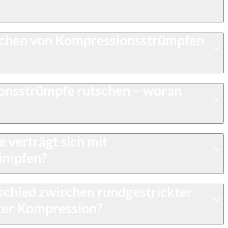
schen von Kompressionsstrümpfen
onsstrümpfe rutschen – woran
 verträgt sich mit
ümpfen?
schied zwischen rundgestrickter
kter Kompression?