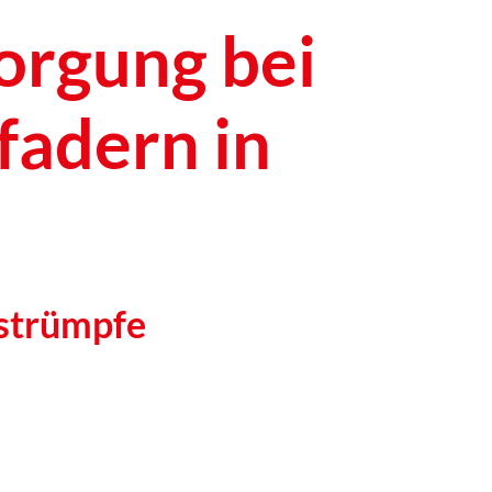
sorgung bei
adern in
sstrümpfe