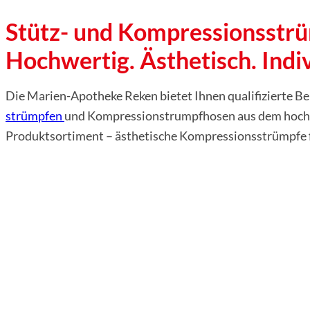
Stütz- und Kompressionsstr
Hochwertig. Ästhetisch. Indiv
Die Marien-Apotheke Reken bietet Ihnen qua­li­fi­zier­te Be
strümp­fen
und Kompressionstrumpfhosen aus dem hoc
Produktsortiment – ästhetische Kompressionsstrümpfe fü
BELSANA
BELSANA
BELSANA
BELSANA
BELSANA
BELSANA
BELSANA
BELSANA
©
©
©
©
©
©
©
©
Medizinische
Medizinische
Medizinische
Medizinische
Medizinische
Medizinische
Medizinische
Medizinische
Erzeugnisse
Erzeugnisse
Erzeugnisse
Erzeugnisse
Erzeugnisse
Erzeugnisse
Erzeugnisse
Erzeugnisse
Fragen & Anwor