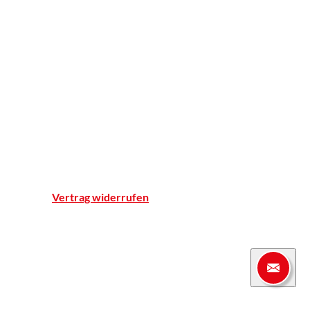
Apotheker ohne Grenzen
Apotheke
Einblicke
Standort & Anfahrt
Team
Qualitätsnachweise
Notdienst
Vertrag widerrufen
© Marien-Apotheke Reken