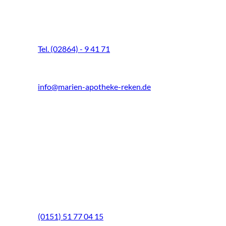
Marien-Apotheke Reken
Schultenhoff 13
48734 Reken
Tel. (02864) - 9 41 71
Fax (02864) - 9 41 73
info@marien-apotheke-reken.de
Montag - Freitag
08.00 Uhr - 18.30 Uhr
Samstag
9.00 Uhr - 13.00 Uhr
Mittwochs geöffnet!
Notfall-Telefon
(0151) 51 77 04 15