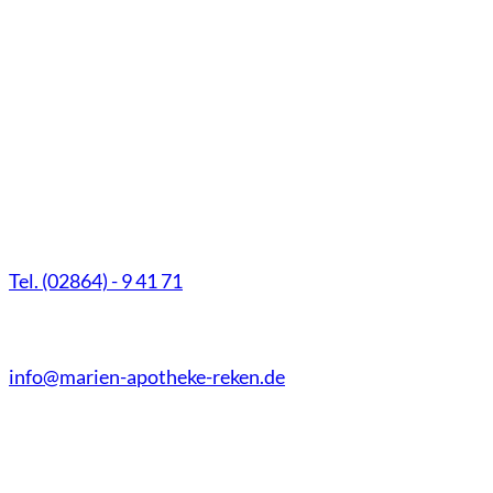
Marien-Apotheke Reken
Schultenhoff 13
48734 Reken
Tel. (02864) - 9 41 71
Fax (02864) - 9 41 73
info@marien-apotheke-reken.de
Montag - Freitag
08.00 Uhr - 18.30 Uhr