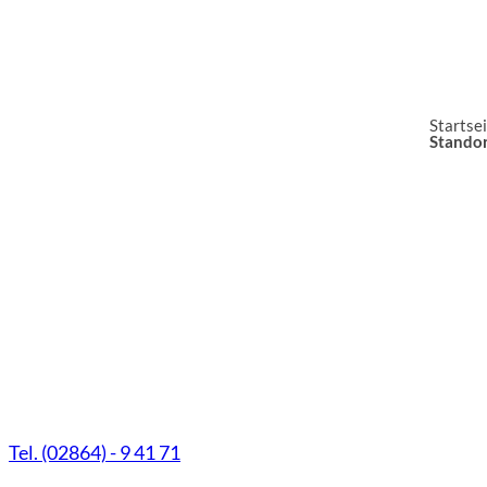
Startse
Standor
Marien-Apotheke Reken
Schultenhoff 13
48734 Reken
Tel. (02864) - 9 41 71
Fax (02864) - 9 41 73