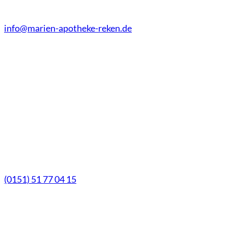
info@marien-apotheke-reken.de
Montag - Freitag
08.00 Uhr - 18.30 Uhr
Samstag
9.00 Uhr - 13.00 Uhr
Mittwochs geöffnet!
Notfall-Telefon
(0151) 51 77 04 15