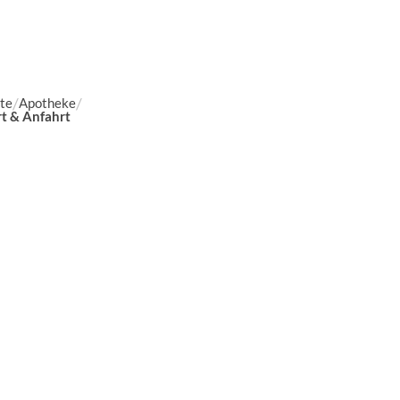
ite
Apotheke
t & Anfahrt
Schwerpunkte
BELSANA VenenFachC
Hautschutz
Sicherheit in der
Arzneimitteltherapie