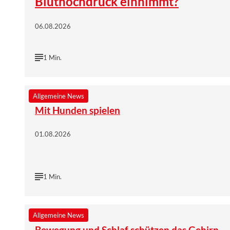
Bluthochdruck einnimmt?
06.08.2026
1 Min.
©
Wort & Bild Verlag | istock/gorodenkoff
Allgemeine News
Mit Hunden spielen
01.08.2026
1 Min.
©
Wort & Bild Verlag | iStockphoto/Charday Penn
Allgemeine News
Bewegung und Schlaf schützen das Gehirn