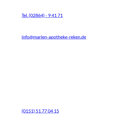
48734 Reken
Tel. (02864) - 9 41 71
Fax (02864) - 9 41 73
info@marien-apotheke-reken.de
Montag - Freitag
08.00 Uhr - 18.30 Uhr
Samstag
9.00 Uhr - 13.00 Uhr
Mittwochs geöffnet!
Notfall-Telefon
(0151) 51 77 04 15
Schwerpunkte