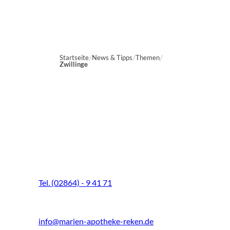
Startseite
News & Tipps
Themen
Zwillinge
Marien-Apotheke Reken
Schultenhoff 13
48734 Reken
Tel. (02864) - 9 41 71
Fax (02864) - 9 41 73
info@marien-apotheke-reken.de