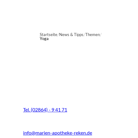
Startseite
News & Tipps
Themen
Yoga
Marien-Apotheke Reken
Schultenhoff 13
48734 Reken
Tel. (02864) - 9 41 71
Fax (02864) - 9 41 73
info@marien-apotheke-reken.de