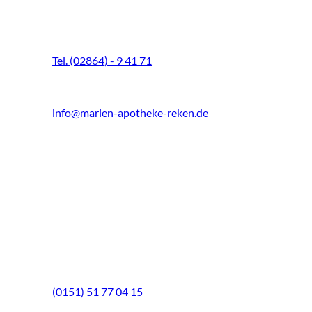
Schultenhoff 13
48734 Reken
Tel. (02864) - 9 41 71
Fax (02864) - 9 41 73
info@marien-apotheke-reken.de
Montag - Freitag
08.00 Uhr - 18.30 Uhr
Samstag
9.00 Uhr - 13.00 Uhr
Mittwochs geöffnet!
Notfall-Telefon
(0151) 51 77 04 15