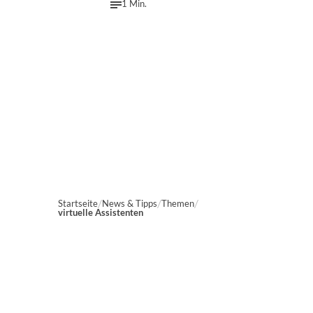
1 Min.
Startseite
News & Tipps
Themen
virtuelle Assistenten
Marien-Apotheke Reken