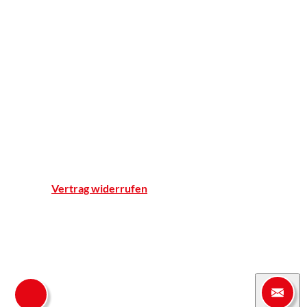
Apotheker ohne Grenzen
Apotheke
Einblicke
Standort & Anfahrt
Team
Qualitätsnachweise
Notdienst
Vertrag widerrufen
© Marien-Apotheke Reken