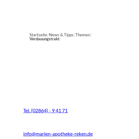
Startseite
News & Tipps
Themen
Verdauungstrakt
Marien-Apotheke Reken
Schultenhoff 13
48734 Reken
Tel. (02864) - 9 41 71
Fax (02864) - 9 41 73
info@marien-apotheke-reken.de