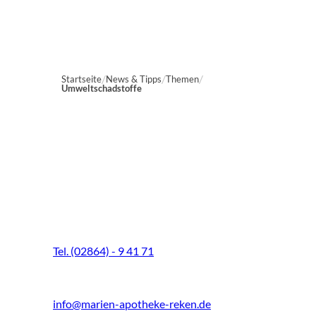
Startseite
News & Tipps
Themen
Umweltschadstoffe
Marien-Apotheke Reken
Schultenhoff 13
48734 Reken
Tel. (02864) - 9 41 71
Fax (02864) - 9 41 73
info@marien-apotheke-reken.de