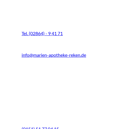
Marien-Apotheke Reken
Schultenhoff 13
48734 Reken
Tel. (02864) - 9 41 71
Fax (02864) - 9 41 73
info@marien-apotheke-reken.de
Montag - Freitag
08.00 Uhr - 18.30 Uhr
Samstag
9.00 Uhr - 13.00 Uhr
Mittwochs geöffnet!
Notfall-Telefon
(0151) 51 77 04 15