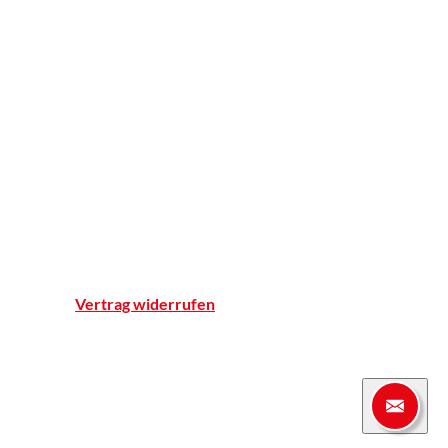
BELSANA
Apotheker ohne Grenzen
Apotheke
Einblicke
Standort & Anfahrt
Team
Qualitätsnachweise
Notdienst
Vertrag widerrufen
© Marien-Apotheke Reken