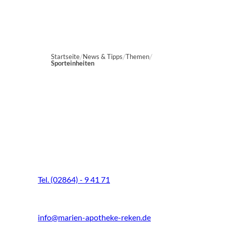
Startseite
News & Tipps
Themen
Sporteinheiten
Marien-Apotheke Reken
Schultenhoff 13
48734 Reken
Tel. (02864) - 9 41 71
Fax (02864) - 9 41 73
info@marien-apotheke-reken.de