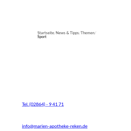
Startseite
News & Tipps
Themen
Sport
Marien-Apotheke Reken
Schultenhoff 13
48734 Reken
Tel. (02864) - 9 41 71
Fax (02864) - 9 41 73
info@marien-apotheke-reken.de