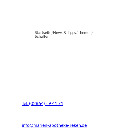
Startseite
News & Tipps
Themen
Schulter
Marien-Apotheke Reken
Schultenhoff 13
48734 Reken
Tel. (02864) - 9 41 71
Fax (02864) - 9 41 73
info@marien-apotheke-reken.de