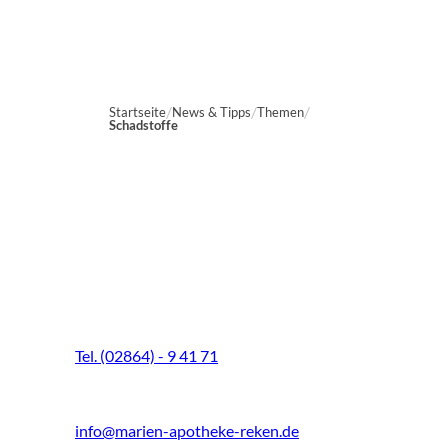
Startseite
News & Tipps
Themen
Schadstoffe
Marien-Apotheke Reken
Schultenhoff 13
48734 Reken
Tel. (02864) - 9 41 71
Fax (02864) - 9 41 73
info@marien-apotheke-reken.de