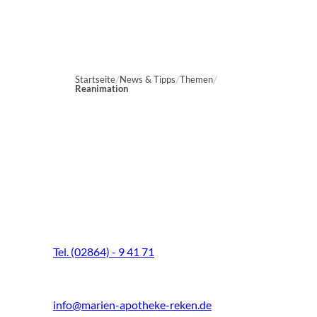
Startseite
News & Tipps
Themen
Reanimation
Marien-Apotheke Reken
Schultenhoff 13
48734 Reken
Tel. (02864) - 9 41 71
Fax (02864) - 9 41 73
info@marien-apotheke-reken.de