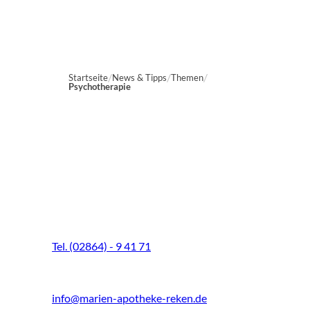
Startseite
News & Tipps
Themen
Psychotherapie
Marien-Apotheke Reken
Schultenhoff 13
48734 Reken
Tel. (02864) - 9 41 71
Fax (02864) - 9 41 73
info@marien-apotheke-reken.de