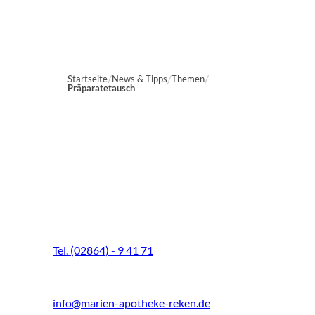
Startseite
News & Tipps
Themen
Präparatetausch
Marien-Apotheke Reken
Schultenhoff 13
48734 Reken
Tel. (02864) - 9 41 71
Fax (02864) - 9 41 73
info@marien-apotheke-reken.de