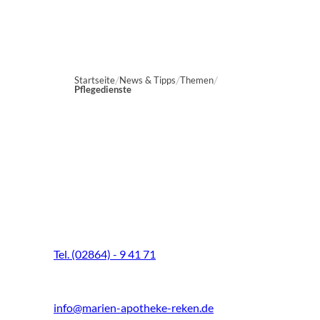
Startseite
News & Tipps
Themen
Pflegedienste
Marien-Apotheke Reken
Schultenhoff 13
48734 Reken
Tel. (02864) - 9 41 71
Fax (02864) - 9 41 73
info@marien-apotheke-reken.de