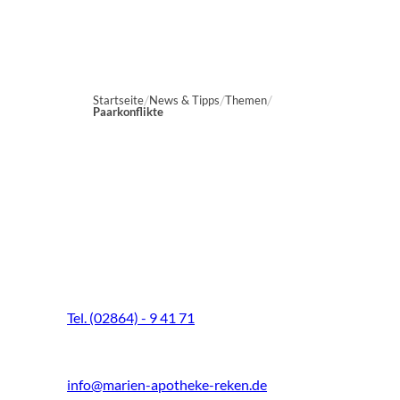
Startseite
News & Tipps
Themen
Paarkonflikte
Marien-Apotheke Reken
Schultenhoff 13
48734 Reken
Tel. (02864) - 9 41 71
Fax (02864) - 9 41 73
info@marien-apotheke-reken.de