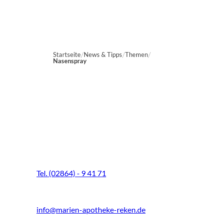
Startseite
News & Tipps
Themen
Nasenspray
Marien-Apotheke Reken
Schultenhoff 13
48734 Reken
Tel. (02864) - 9 41 71
Fax (02864) - 9 41 73
info@marien-apotheke-reken.de