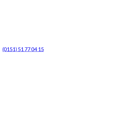
Samstag
9.00 Uhr - 13.00 Uhr
Mittwochs geöffnet!
Notfall-Telefon
(0151) 51 77 04 15
© Marien-Apotheke Reken