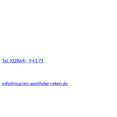
Marien-Apotheke Reken
Schultenhoff 13
48734 Reken
Tel. (02864) - 9 41 71
Fax (02864) - 9 41 73
info@marien-apotheke-reken.de
Montag - Freitag
08.00 Uhr - 18.30 Uhr