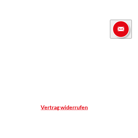
Apotheke
enter
Einblicke
Standort & Anfahrt
Team
Qualitätsnachweise
Notdienst
Vertrag widerrufen