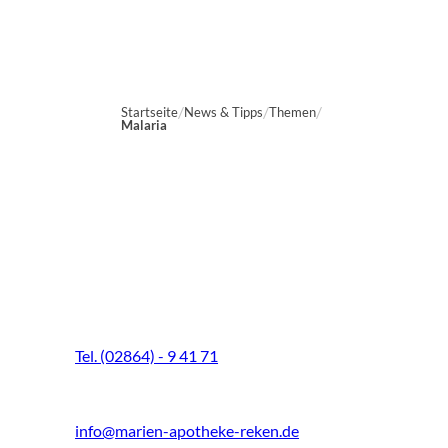
Startseite
News & Tipps
Themen
Malaria
Marien-Apotheke Reken
Schultenhoff 13
48734 Reken
Tel. (02864) - 9 41 71
Fax (02864) - 9 41 73
info@marien-apotheke-reken.de