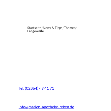
Startseite
News & Tipps
Themen
Langeweile
Marien-Apotheke Reken
Schultenhoff 13
48734 Reken
Tel. (02864) - 9 41 71
Fax (02864) - 9 41 73
info@marien-apotheke-reken.de