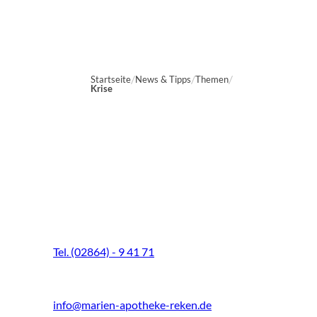
Startseite
News & Tipps
Themen
Krise
Marien-Apotheke Reken
Schultenhoff 13
48734 Reken
Tel. (02864) - 9 41 71
Fax (02864) - 9 41 73
info@marien-apotheke-reken.de