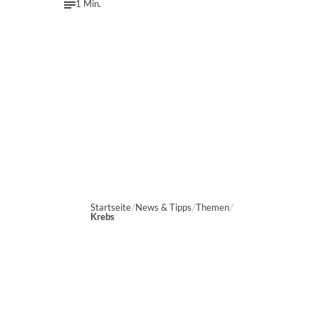
1 Min.
Startseite
News & Tipps
Themen
Krebs
Marien-Apotheke Reken