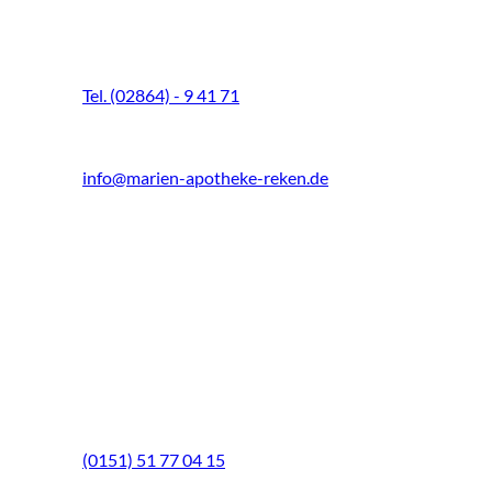
Schultenhoff 13
48734 Reken
Tel. (02864) - 9 41 71
Fax (02864) - 9 41 73
info@marien-apotheke-reken.de
Montag - Freitag
08.00 Uhr - 18.30 Uhr
Samstag
9.00 Uhr - 13.00 Uhr
Mittwochs geöffnet!
Notfall-Telefon
(0151) 51 77 04 15