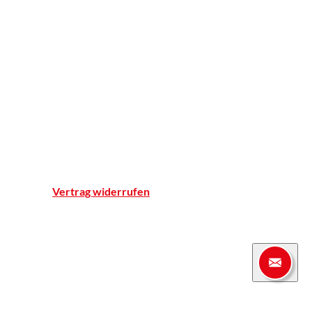
Apotheker ohne Grenzen
Apotheke
Einblicke
Standort & Anfahrt
Team
Qualitätsnachweise
Notdienst
Vertrag widerrufen
© Marien-Apotheke Reken