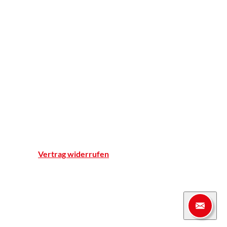
BELSANA
Apotheker ohne Grenzen
Apotheke
Einblicke
Standort & Anfahrt
Team
Qualitätsnachweise
Notdienst
Vertrag widerrufen
© Marien-Apotheke Reken