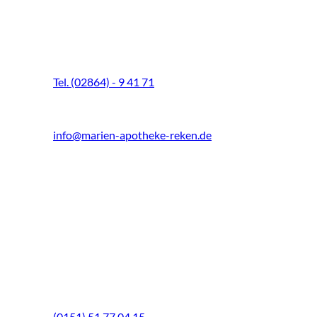
Marien-Apotheke Reken
Schultenhoff 13
48734 Reken
Tel. (02864) - 9 41 71
Fax (02864) - 9 41 73
info@marien-apotheke-reken.de
Montag - Freitag
08.00 Uhr - 18.30 Uhr
Samstag
9.00 Uhr - 13.00 Uhr
Mittwochs geöffnet!
Notfall-Telefon
(0151) 51 77 04 15