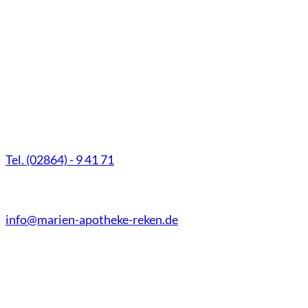
Marien-Apotheke Reken
Schultenhoff 13
48734 Reken
Tel. (02864) - 9 41 71
Fax (02864) - 9 41 73
info@marien-apotheke-reken.de
Montag - Freitag
08.00 Uhr - 18.30 Uhr