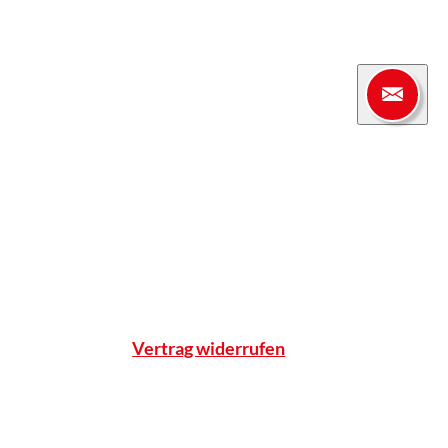
Apotheke
enter
Einblicke
Standort & Anfahrt
Team
Qualitätsnachweise
Notdienst
Vertrag widerrufen