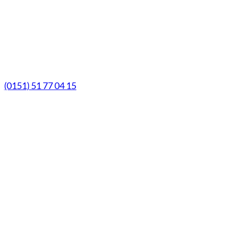
Samstag
9.00 Uhr - 13.00 Uhr
Mittwochs geöffnet!
Notfall-Telefon
(0151) 51 77 04 15
© Marien-Apotheke Reken