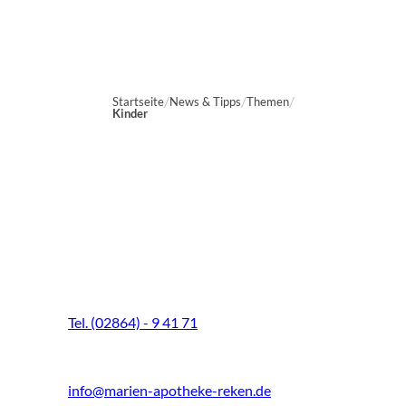
Startseite
News & Tipps
Themen
Kinder
Marien-Apotheke Reken
Schultenhoff 13
48734 Reken
Tel. (02864) - 9 41 71
Fax (02864) - 9 41 73
info@marien-apotheke-reken.de