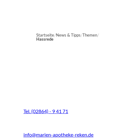
Startseite
News & Tipps
Themen
Hassrede
Marien-Apotheke Reken
Schultenhoff 13
48734 Reken
Tel. (02864) - 9 41 71
Fax (02864) - 9 41 73
info@marien-apotheke-reken.de