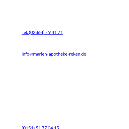
Marien-Apotheke Reken
Schultenhoff 13
48734 Reken
Tel. (02864) - 9 41 71
Fax (02864) - 9 41 73
info@marien-apotheke-reken.de
Montag - Freitag
08.00 Uhr - 18.30 Uhr
Samstag
9.00 Uhr - 13.00 Uhr
Mittwochs geöffnet!
Notfall-Telefon
(0151) 51 77 04 15