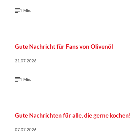
1 Min.
©
Wort & Bild Verlag | istock/fcafotodigital
Gute Nachricht für Fans von Olivenöl
21.07.2026
1 Min.
©
Wort & Bild Verlag | istockphoto/Anna Frank
Gute Nachrichten für alle, die gerne kochen!
07.07.2026