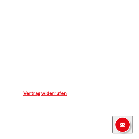
BELSANA
Apotheker ohne Grenzen
Apotheke
Einblicke
Standort & Anfahrt
Team
Qualitätsnachweise
Notdienst
Vertrag widerrufen
© Marien-Apotheke Reken