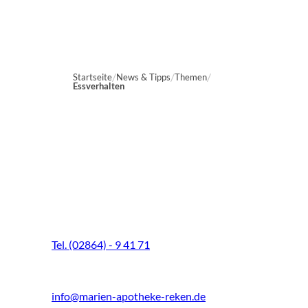
Startseite
News & Tipps
Themen
Essverhalten
Marien-Apotheke Reken
Schultenhoff 13
48734 Reken
Tel. (02864) - 9 41 71
Fax (02864) - 9 41 73
info@marien-apotheke-reken.de