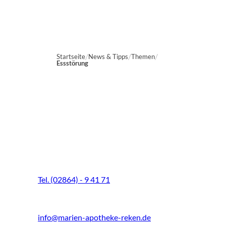
Startseite
News & Tipps
Themen
Essstörung
Marien-Apotheke Reken
Schultenhoff 13
48734 Reken
Tel. (02864) - 9 41 71
Fax (02864) - 9 41 73
info@marien-apotheke-reken.de