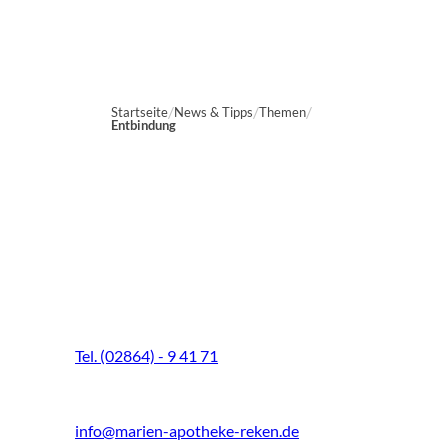
Startseite
News & Tipps
Themen
Entbindung
Marien-Apotheke Reken
Schultenhoff 13
48734 Reken
Tel. (02864) - 9 41 71
Fax (02864) - 9 41 73
info@marien-apotheke-reken.de