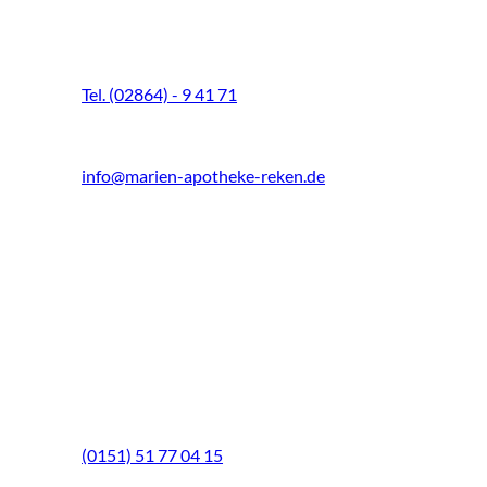
Schultenhoff 13
48734 Reken
Tel. (02864) - 9 41 71
Fax (02864) - 9 41 73
info@marien-apotheke-reken.de
Montag - Freitag
08.00 Uhr - 18.30 Uhr
Samstag
9.00 Uhr - 13.00 Uhr
Mittwochs geöffnet!
Notfall-Telefon
(0151) 51 77 04 15