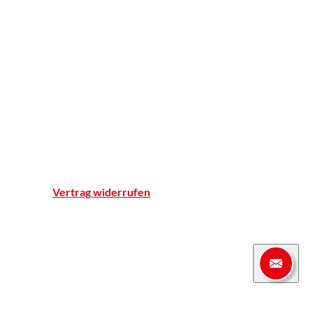
Apotheker ohne Grenzen
Apotheke
Einblicke
Standort & Anfahrt
Team
Qualitätsnachweise
Notdienst
Vertrag widerrufen
© Marien-Apotheke Reken