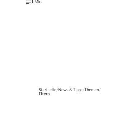
1 Min.
Startseite
News & Tipps
Themen
Eltern
Marien-Apotheke Reken