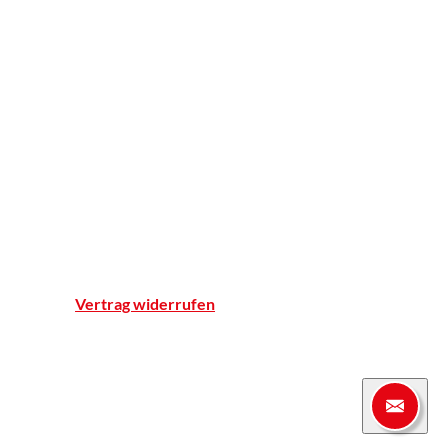
BELSANA
Apotheker ohne Grenzen
Apotheke
Einblicke
Standort & Anfahrt
Team
Qualitätsnachweise
Notdienst
Vertrag widerrufen
© Marien-Apotheke Reken