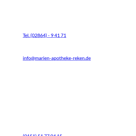
Marien-Apotheke Reken
Schultenhoff 13
48734 Reken
Tel. (02864) - 9 41 71
Fax (02864) - 9 41 73
info@marien-apotheke-reken.de
Montag - Freitag
08.00 Uhr - 18.30 Uhr
Samstag
9.00 Uhr - 13.00 Uhr
Mittwochs geöffnet!
Notfall-Telefon
(0151) 51 77 04 15