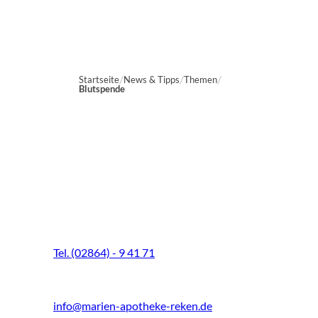
Startseite
News & Tipps
Themen
Blutspende
Marien-Apotheke Reken
Schultenhoff 13
48734 Reken
Tel. (02864) - 9 41 71
Fax (02864) - 9 41 73
info@marien-apotheke-reken.de