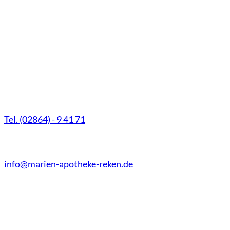
Marien-Apotheke Reken
Schultenhoff 13
48734 Reken
Tel. (02864) - 9 41 71
Fax (02864) - 9 41 73
info@marien-apotheke-reken.de
Montag - Freitag
08.00 Uhr - 18.30 Uhr