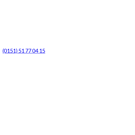
Samstag
9.00 Uhr - 13.00 Uhr
Mittwochs geöffnet!
Notfall-Telefon
(0151) 51 77 04 15
© Marien-Apotheke Reken