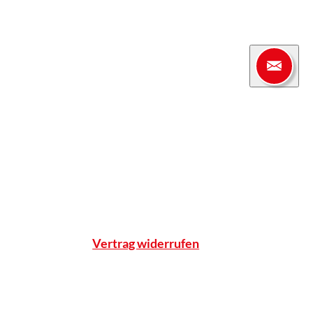
Apotheke
enter
Einblicke
Standort & Anfahrt
Team
Qualitätsnachweise
Notdienst
Vertrag widerrufen