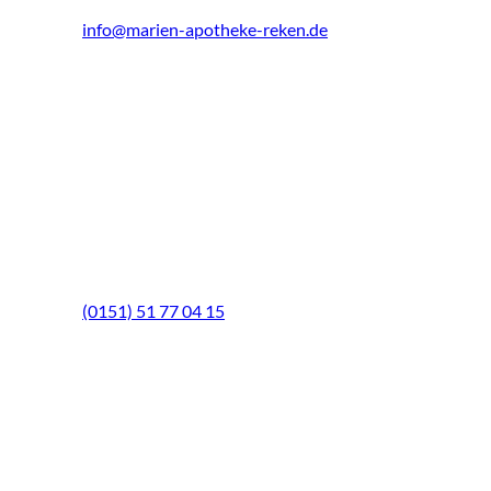
info@marien-apotheke-reken.de
Montag - Freitag
08.00 Uhr - 18.30 Uhr
Samstag
9.00 Uhr - 13.00 Uhr
Mittwochs geöffnet!
Notfall-Telefon
(0151) 51 77 04 15
Schwerpunkte
BELSANA VenenFachCenter
Hautschutz
Sicherheit in der