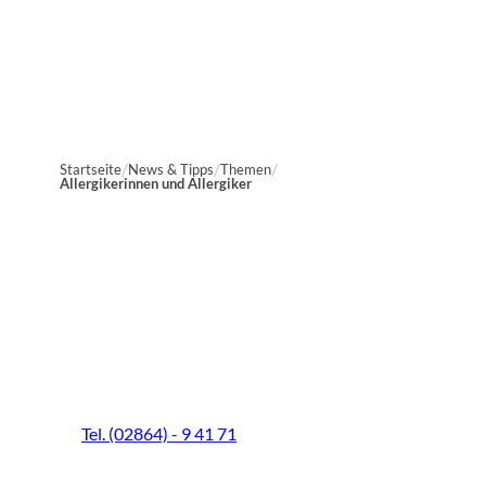
Startseite
News & Tipps
Themen
Allergikerinnen und Allergiker
Marien-Apotheke Reken
Schultenhoff 13
48734 Reken
Tel. (02864) - 9 41 71
Fax (02864) - 9 41 73