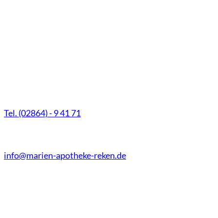
Marien-Apotheke Reken
Schultenhoff 13
48734 Reken
Tel. (02864) - 9 41 71
Fax (02864) - 9 41 73
info@marien-apotheke-reken.de
Montag - Freitag
08.00 Uhr - 18.30 Uhr