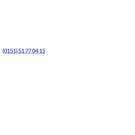
Samstag
9.00 Uhr - 13.00 Uhr
Mittwochs geöffnet!
Notfall-Telefon
(0151) 51 77 04 15
© Marien-Apotheke Reken