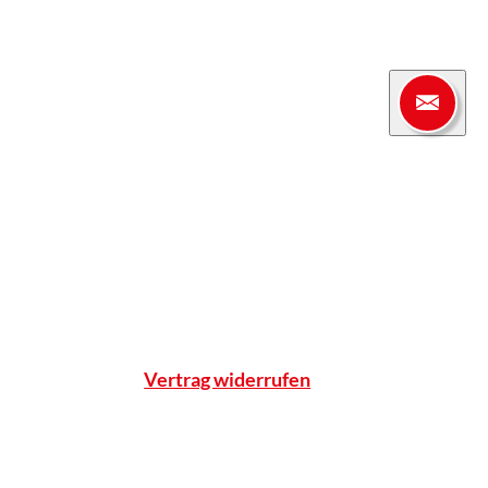
Apotheke
enter
Einblicke
Standort & Anfahrt
Team
Qualitätsnachweise
Notdienst
Vertrag widerrufen