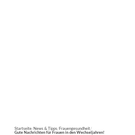
Gute Nachrichten
fürs Älterwerden!
25.06.2026
1 Min.
Startseite
News & Tipps
Frauengesundheit
Gute Nachrichten für Frauen in den Wechseljahren!