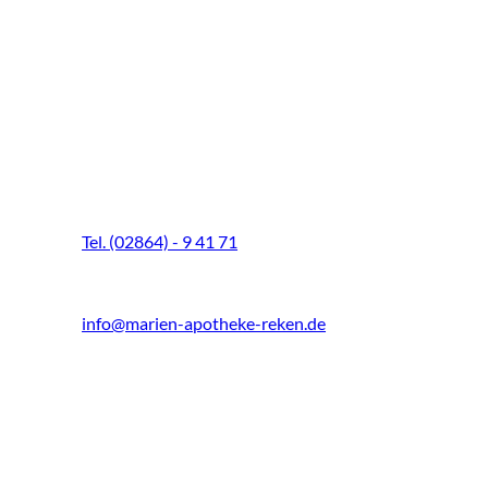
Marien-Apotheke Reken
Schultenhoff 13
48734 Reken
Tel. (02864) - 9 41 71
Fax (02864) - 9 41 73
info@marien-apotheke-reken.de
Montag - Freitag
08.00 Uhr - 18.30 Uhr
Samstag
9.00 Uhr - 13.00 Uhr