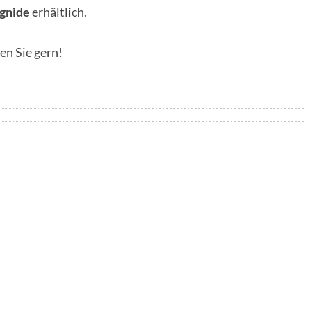
gnide
erhältlich.
en Sie gern!