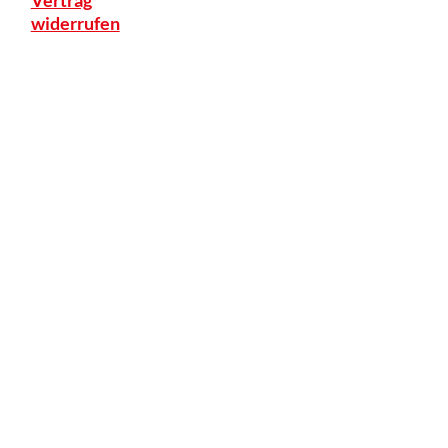
enspender
widerrufen
rgung
&
tung
g
onstherapie
ts