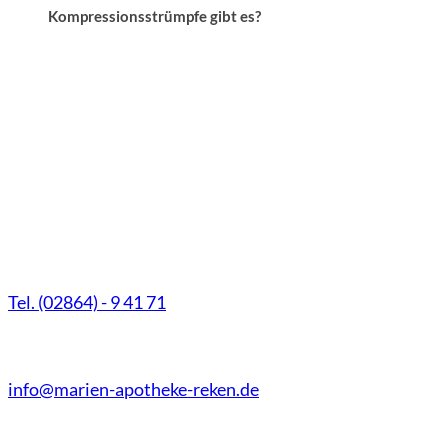
Kompressionsstrümpfe gibt es?
Schwerpunkte
Marien-Apotheke Reken
BELSANA
Schultenhoff 13
VenenFach
48734 Reken
Hautschut
Tel. (02864) - 9 41 71
Sicherheit
Fax (02864) - 9 41 73
in der
Arzneimitt
info@marien-apotheke-reken.de
Typisierun
für
Montag - Freitag