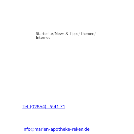
Startseite
News & Tipps
Themen
Internet
Marien-Apotheke Reken
Schultenhoff 13
48734 Reken
Tel. (02864) - 9 41 71
Fax (02864) - 9 41 73
info@marien-apotheke-reken.de